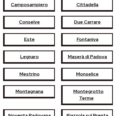
Camposampiero
Cittadella
Conselve
Due Carrare
Este
Fontaniva
Legnaro
Maserà di Padova
Mestrino
Monselice
Montagnana
Montegrotto
Terme
Noventa Padovana
Piazzola sul Brenta