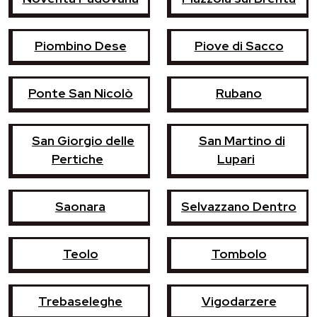
Piombino Dese
Piove di Sacco
Ponte San Nicolò
Rubano
San Giorgio delle
San Martino di
Pertiche
Lupari
Saonara
Selvazzano Dentro
Teolo
Tombolo
Trebaseleghe
Vigodarzere