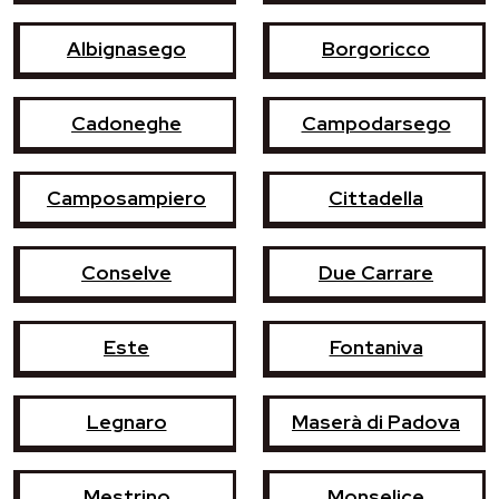
Albignasego
Borgoricco
Cadoneghe
Campodarsego
Camposampiero
Cittadella
Conselve
Due Carrare
Este
Fontaniva
Legnaro
Maserà di Padova
Mestrino
Monselice