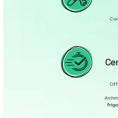
Con
Cen
Off
Archim
frigo