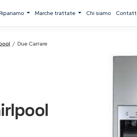
ripariamo
marche trattate
chi siamo
contatt
pool
Due Carrare
irlpool