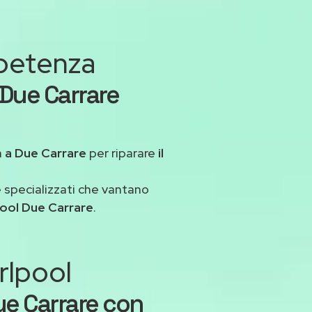
mpetenza
 Due Carrare
a
a Due Carrare
per riparare
il
 specializzati che vantano
pool Due Carrare
.
rlpool
ue Carrare con