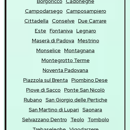
Borgoricco
Cadoneghe
Campodarsego
Camposampiero
Cittadella
Conselve
Due Carrare
Este
Fontaniva
Legnaro
Maserà di Padova
Mestrino
Monselice
Montagnana
Montegrotto Terme
Noventa Padovana
Piazzola sul Brenta
Piombino Dese
Piove di Sacco
Ponte San Nicolò
Rubano
San Giorgio delle Pertiche
San Martino di Lupari
Saonara
Selvazzano Dentro
Teolo
Tombolo
Trebaseleghe
Vigodarzere