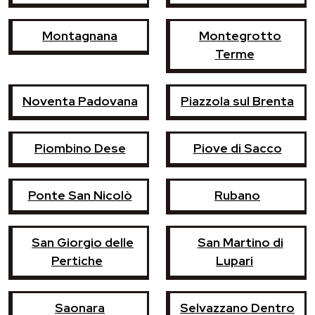
Montagnana
Montegrotto
Terme
Noventa Padovana
Piazzola sul Brenta
Piombino Dese
Piove di Sacco
Ponte San Nicolò
Rubano
San Giorgio delle
San Martino di
Pertiche
Lupari
Saonara
Selvazzano Dentro