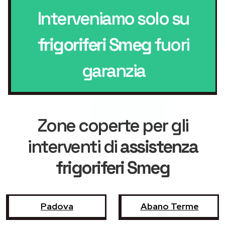
Interveniamo solo su
frigoriferi Smeg
fuori
garanzia
Zone coperte per gli
interventi di
assistenza
frigoriferi Smeg
Padova
Abano Terme