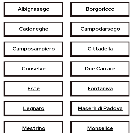
Albignasego
Borgoricco
Cadoneghe
Campodarsego
Camposampiero
Cittadella
Conselve
Due Carrare
Este
Fontaniva
Legnaro
Maserà di Padova
Mestrino
Monselice