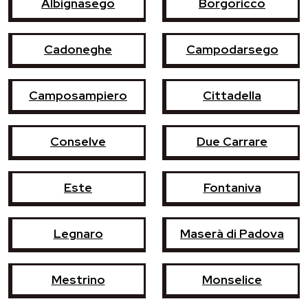
Albignasego
Borgoricco
Cadoneghe
Campodarsego
Camposampiero
Cittadella
Conselve
Due Carrare
Este
Fontaniva
Legnaro
Maserà di Padova
Mestrino
Monselice