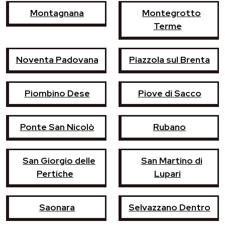
Montagnana
Montegrotto
Terme
Noventa Padovana
Piazzola sul Brenta
Piombino Dese
Piove di Sacco
Ponte San Nicolò
Rubano
San Giorgio delle
San Martino di
Pertiche
Lupari
Saonara
Selvazzano Dentro