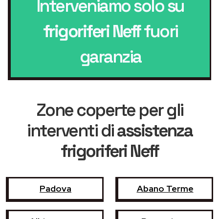
Interveniamo solo su
frigoriferi Neff
fuori
garanzia
Zone coperte per gli
interventi di
assistenza
frigoriferi Neff
Padova
Abano Terme