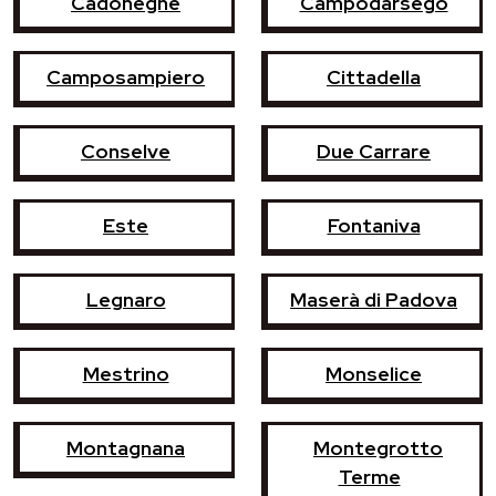
Cadoneghe
Campodarsego
Camposampiero
Cittadella
Conselve
Due Carrare
Este
Fontaniva
Legnaro
Maserà di Padova
Mestrino
Monselice
Montagnana
Montegrotto
Terme