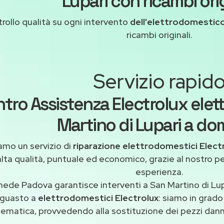
Lupari con ricambi orig
rollo qualità su ogni intervento
dell'elettrodomestico
ricambi originali.
Servizio rapid
tro Assistenza Electrolux elet
Martino di Lupari a dom
amo un servizio di
riparazione elettrodomestici Electr
alta qualità, puntuale ed economico, grazie al nostro p
esperienza.
ede Padova garantisce interventi a San Martino di Lupa
guasto a
elettrodomestici Electrolux
: siamo in grado 
ematica, provvedendo alla sostituzione dei pezzi danne