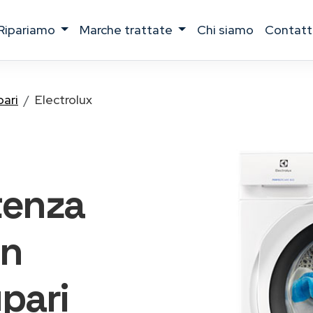
ripariamo
marche trattate
chi siamo
contatt
pari
Electrolux
tenza
n
pari