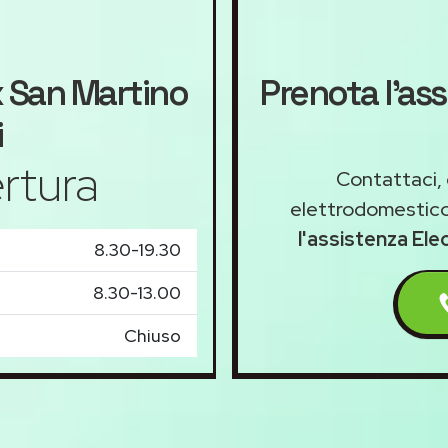
x
San Martino
Prenota l'as
i
rtura
Contattaci, 
elettrodomestico
l'assistenza Ele
8.30-19.30
8.30-13.00
Chiuso