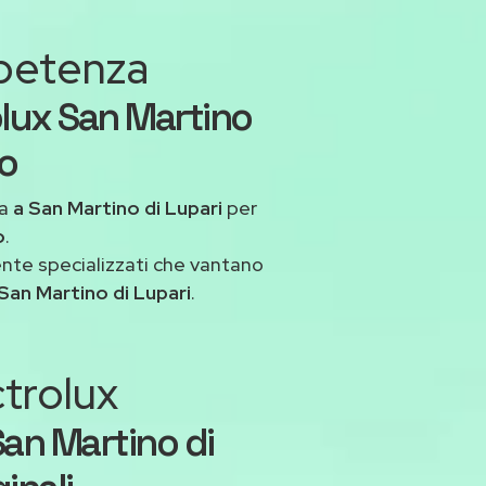
mpetenza
olux San Martino
to
ua
a San Martino di Lupari
per
o
.
ente specializzati che vantano
San Martino di Lupari
.
ctrolux
San Martino di