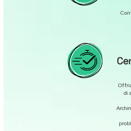
Cont
Cen
Offri
di 
Archim
probl